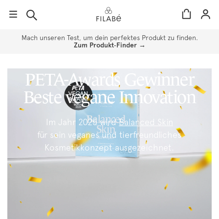
Direkt
Mach unseren Test, um dein perfektes Produkt zu finden.
zum
Zum Produkt‑Finder →
Inhalt
language:
de
PETA-Awards Gewinner
Beste vegane Innovation
Im Jahr 2025 wird
Balanced Skin
für sein veganes und tierfreundliches
Kosmetikkonzept ausgezeichnet.