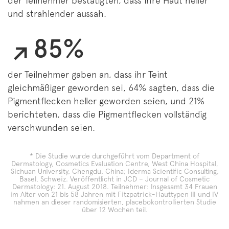
der Teilnehmer bestätigten, dass ihre Haut heller
und strahlender aussah.
85%
der Teilnehmer gaben an, dass ihr Teint
gleichmäßiger geworden sei, 64% sagten, dass die
Pigmentflecken heller geworden seien, und 21%
berichteten, dass die Pigmentflecken vollständig
verschwunden seien.
* Die Studie wurde durchgeführt vom Department of
Dermatology, Cosmetics Evaluation Centre, West China Hospital,
Sichuan University, Chengdu, China; Iderma Scientific Consulting,
Basel, Schweiz. Veröffentlicht in JCD – Journal of Cosmetic
Dermatology: 21. August 2018. Teilnehmer: Insgesamt 34 Frauen
im Alter von 21 bis 58 Jahren mit Fitzpatrick-Hauttypen III und IV
nahmen an dieser randomisierten, placebokontrollierten Studie
über 12 Wochen teil.