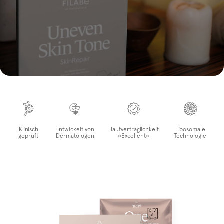
Klinisch
Entwickelt von
Hautverträglichkeit
Liposomale
geprüft
Dermatologen
«Excellent»
Technologie