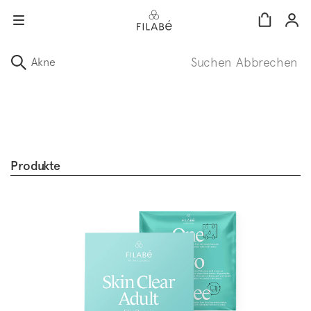
Direkt
zum
Suchen
Abbrechen
Inhalt
language:
de
Produkte